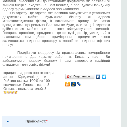
компанії і внесення змін до Установчих документів, які пов'язані зі
зміною місця знаходження, Вам необхідно орендувати юридичну
адресу фірми,
юридична адреса ооо квартира
.
Юр-адресу - це адреса, яка повинна вказуватися в установчих
документах майже будь-якого бізнесу як адреса
місцезнаходження фірми, її виконавчого органу. Не важко
здогадатися, що реально Вас там не буде, але за цієї адресою
здійснюється майже все поштове обслуговування компанії.
Говорячи простіше, юрадреса - це по суті договір, укладений з
власником комерційного приміщення, предметом якого
залишається надання простору компанії чи надання офісних
послуг.
Придбаючи юрадресу від правовласника комерційного
приміщення в Дарницькому районі м. Києва у нас - Ви
забезпечуєте правову безпеку і самі створюєте надійний
фундамент для успіху фірми!
юридична адреса ооо квартира
,
автор —
Юридичні адреси
Поделиться…
Рейтинг статьи:
100
% из
100
возможных. Голосов всего:
8
.
Отзывов пользователей:
3
.
Прайс-лист:
*